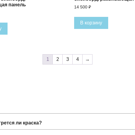
ая панель
14 500
₽
В корзину
у
1
2
3
4
→
рется ли краска?