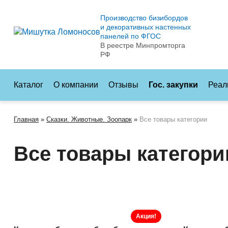
Производство бизибордов
и декоративных настенных
панелей по ФГОС
В реестре Минпромторга
РФ
Каталог
О компании
Отзывы
Гос. закупки
Реал
Главная
»
Сказки. Животные. Зоопарк
»
Все товары категории
Все товары категори
Акция!