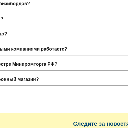
 бизибордов?
а?
цо?
ными компаниями работаете?
еестре Минпромторга РФ?
ронный магазин?
Следите за новост