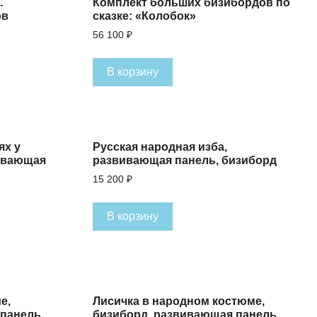
.
Комплект больших бизибордов по
ов
сказке: «Колобок»
56 100
₽
В корзину
ях у
Русская народная изба,
вивающая
развивающая панель, бизиборд
15 200
₽
В корзину
е,
Лисичка в народном костюме,
 панель
бизиборд, развивающая панель