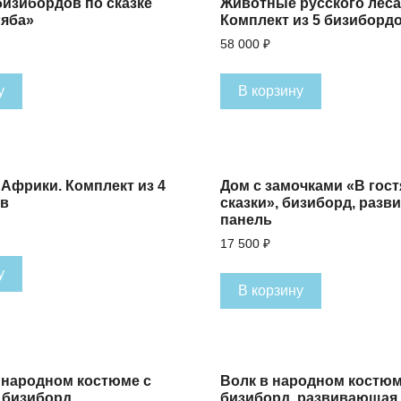
бизибордов по сказке
Животные русского леса
Ряба»
Комплект из 5 бизиборд
58 000
₽
у
В корзину
Африки. Комплект из 4
Дом с замочками «В гост
ов
сказки», бизиборд, раз
панель
17 500
₽
у
В корзину
 народном костюме с
Волк в народном костюм
 бизиборд,
бизиборд, развивающая