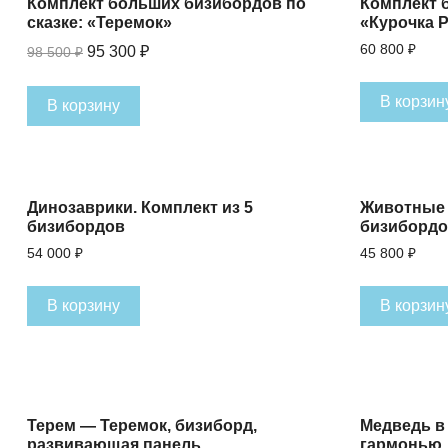
Комплект больших бизибордов по
Комплект 
сказке: «Теремок»
«Курочка 
Первоначальная
Текущая
95 300
₽
60 800
₽
98 500
₽
цена
цена:
составляла
95
В корзин
В корзину
98
300 ₽.
500 ₽.
Динозаврики. Комплект из 5
Животные 
бизибордов
бизиборд
54 000
₽
45 800
₽
В корзину
В корзин
Терем — Теремок, бизиборд,
Медведь в
развивающая панель
гармонью,