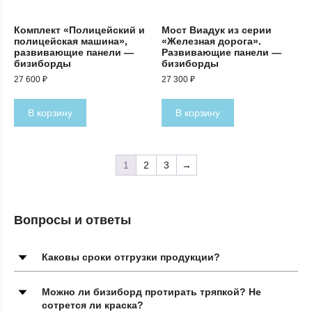
Комплект «Полицейский и
Мост Виадук из серии
полицейская машина»,
«Железная дорога».
развивающие панели —
Развивающие панели —
бизиборды
бизиборды
27 600
₽
27 300
₽
В корзину
В корзину
1
2
3
→
Вопросы и ответы
Каковы сроки отгрузки продукции?
Можно ли бизиборд протирать тряпкой? Не
сотрется ли краска?