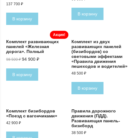
137 700
₽
В корзину
В корзину
Акция!
Комплект развивающих
Комплект из двух
панелей «Железная
развивающих панелей
дорога». Полный
(бизибордов) со
световыми эффектами
Первоначальная
Текущая
94 900
₽
98 500
₽
«Правила движения
цена
цена:
пешеходов и водителей»
составляла
94
98
900 ₽.
48 500
₽
В корзину
500 ₽.
В корзину
Комплект бизибордов
Правила дорожного
«Поезд с вагончиками»
движения (ПДД).
Развивающая панель-
42 900
₽
бизиборд
38 500
₽
В корзину