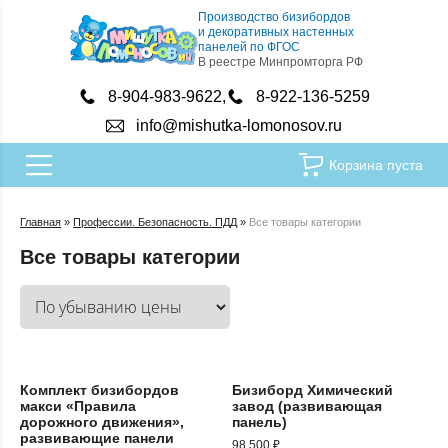
Производство бизибордов
и декоративных настенных
панелей по ФГОС
В реестре Минпромторга РФ
8-904-983-9622
8-922-136-5259
info@mishutka-lomonosov.ru
Корзина пуста
Главная
»
Профессии. Безопасность. ПДД
»
Все товары категории
Все товары категории
Комплект бизибордов
Бизиборд Химический
макси «Правила
завод (развивающая
дорожного движения»,
панель)
развивающие панели
98 500
₽