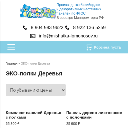
Производство бизибордов
и декоративных настенных
панелей по ФГОС
В реестре Минпромторга РФ
8-904-983-9622
8-922-136-5259
info@mishutka-lomonosov.ru
Корзина пуста
Главная
»
ЭКО-полки Деревья
ЭКО-полки Деревья
Комплект панелей Деревья
Панель дерево лиственное
с полками
с полочками
65 300
₽
25 900
₽