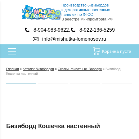
Производство бизибордов
и декоративных настенных
панелей по ФГОС
В реестре Минпромторга РФ
8-904-983-9622
8-922-136-5259
info@mishutka-lomonosov.ru
Корзина пуста
Главная
»
Каталог бизибордов
»
Сказки. Животные. Зоопарк
»
Бизиборд
Кошечка настенный
Бизиборд Кошечка настенный