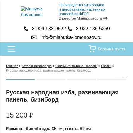
Производство бизибордов
и декоративных настенных
панелей по ФГОС
В реестре Минпромторга РФ
8-904-983-9622
8-922-136-5259
info@mishutka-lomonosov.ru
Корзина пуста
Главная
»
Каталог бизибордов
»
Сказки. Животные. Зоопарк
»
Сказки
»
Русская народная изба, развивающая панель, бизиборд
Русская народная изба, развивающая
панель, бизиборд
15 200
₽
Размеры бизиборда:
65 см, высота 89 см